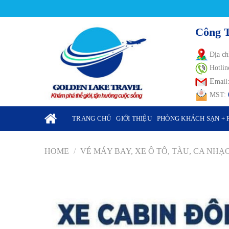
Skip
to
Công 
content
Địa ch
Hotlin
E
mail
MST:
TRANG CHỦ
GIỚI THIỆU
PHÒNG KHÁCH SẠN + 
HOME
/
VÉ MÁY BAY, XE Ô TÔ, TÀU, CA NHẠ