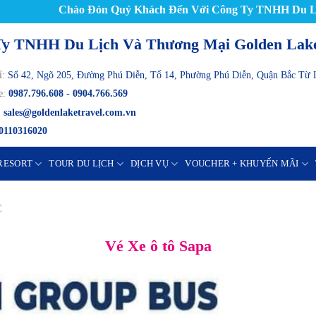
Chào Đón Quý Khách Đến Với Công Ty TNHH Du Lịch 
Ty TNHH Du Lịch Và Thương Mại Golden L
ỉ:
Số 42, Ngõ 205, Đường Phú Diễn, Tổ 14, Phường Phú Diễn, Quận Bắc Từ 
e:
0987.796.608 - 0904.766.569
:
sales@goldenlaketravel.com.vn
0110316020
RESORT
TOUR DU LỊCH
DỊCH VỤ
VOUCHER + KHUYẾN MÃI
C
Vé Xe ô tô Sapa