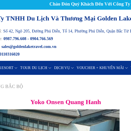
Chào Đón Quý Khách Đến Với Công Ty TNH
Ty TNHH Du Lịch Và Thương Mại Golden L
ỉ:
Số 42, Ngõ 205, Đường Phú Diễn, Tổ 14, Phường Phú Diễn, Quận Bắc Từ 
e:
0987.796.608 - 0904.766.569
:
sales@goldenlaketravel.com.vn
0110316020
RESORT
TOUR DU LỊCH
DỊCH VỤ
VOUCHER + KHUYẾN MÃI
G BẮC BỘ
Yoko Onsen Quang Hanh