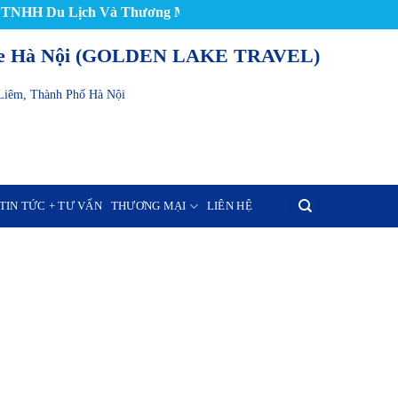
H Du Lịch Và Thương Mại Golden Lake Hà Nội (GOLDEN LA
ake Hà Nội (GOLDEN LAKE TRAVEL)
Liêm, Thành Phố Hà Nội
TIN TỨC + TƯ VẤN
THƯƠNG MẠI
LIÊN HỆ