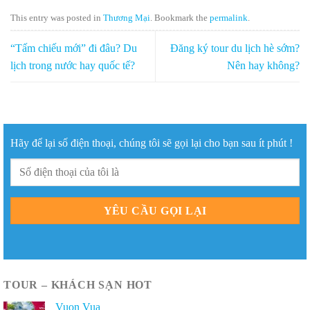
This entry was posted in
Thương Mại
. Bookmark the
permalink
.
“Tấm chiếu mới” đi đâu? Du
Đăng ký tour du lịch hè sớm?
lịch trong nước hay quốc tế?
Nên hay không?
Hãy để lại số điện thoại, chúng tôi sẽ gọi lại cho bạn sau ít phút !
TOUR – KHÁCH SẠN HOT
Vuon Vua