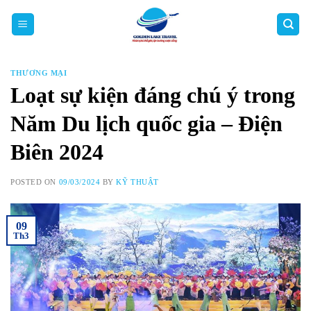
Skip
to
content
THƯƠNG MẠI
Loạt sự kiện đáng chú ý trong
Năm Du lịch quốc gia – Điện
Biên 2024
POSTED ON
09/03/2024
BY
KỸ THUẬT
09
Th3