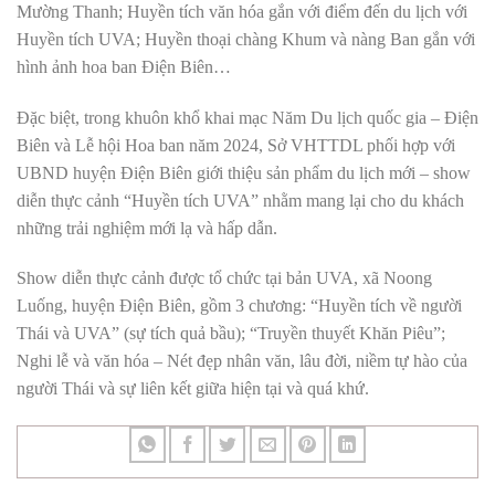
Mường Thanh; Huyền tích văn hóa gắn với điểm đến du lịch với
Huyền tích UVA; Huyền thoại chàng Khum và nàng Ban gắn với
hình ảnh hoa ban Điện Biên…
Đặc biệt, trong khuôn khổ khai mạc Năm Du lịch quốc gia – Điện
Biên và Lễ hội Hoa ban năm 2024, Sở VHTTDL phối hợp với
UBND huyện Điện Biên giới thiệu sản phẩm du lịch mới – show
diễn thực cảnh “Huyền tích UVA” nhằm mang lại cho du khách
những trải nghiệm mới lạ và hấp dẫn.
Show diễn thực cảnh được tổ chức tại bản UVA, xã Noong
Luống, huyện Điện Biên, gồm 3 chương: “Huyền tích về người
Thái và UVA” (sự tích quả bầu); “Truyền thuyết Khăn Piêu”;
Nghi lễ và văn hóa – Nét đẹp nhân văn, lâu đời, niềm tự hào của
người Thái và sự liên kết giữa hiện tại và quá khứ.