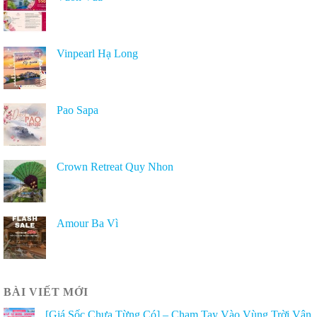
Vinpearl Hạ Long
Pao Sapa
Crown Retreat Quy Nhon
Amour Ba Vì
BÀI VIẾT MỚI
[Giá Sốc Chưa Từng Có] – Chạm Tay Vào Vùng Trời Vân